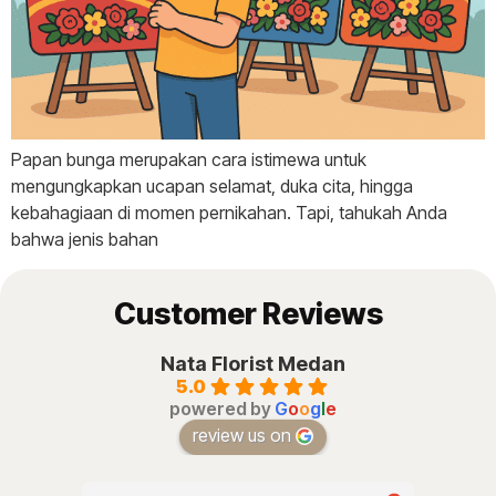
Papan bunga merupakan cara istimewa untuk
mengungkapkan ucapan selamat, duka cita, hingga
kebahagiaan di momen pernikahan. Tapi, tahukah Anda
bahwa jenis bahan
Customer Reviews
Nata Florist Medan
5.0
powered by
G
o
o
g
l
e
review us on