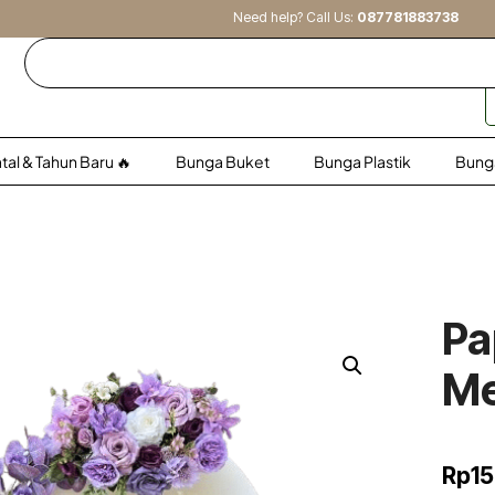
Need help? Call Us:
087781883738
al & Tahun Baru 🔥
Bunga Buket
Bunga Plastik
Bung
n
Pa
M
Rp
1