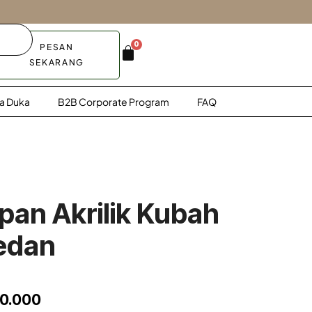
0
PESAN
SEKARANG
a Duka
B2B Corporate Program
FAQ
pan Akrilik Kubah
edan
50.000