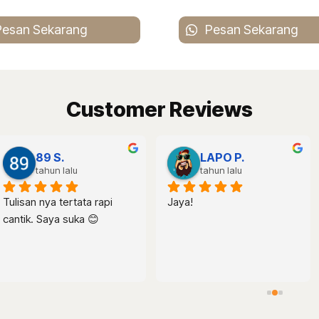
esan Sekarang
Pesan Sekarang
Customer Reviews
izkia Myson S.
Fritz G.
hun lalu
tahun lalu
Tulisannya besar dan 
Manta
banyak hiasannya. 
Pengiriman tidak pernah 
telat. Mantap 😊😊