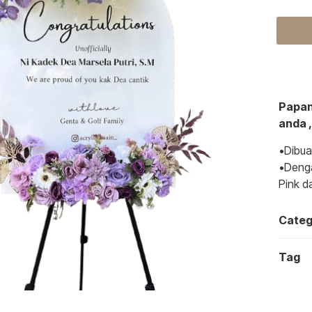
Papan
anda 
•Dibua
•Denga
Pink d
Categ
Tag