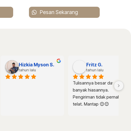
Pesan Sekarang
dedi A.
Dj J.
tahun lalu
tahun lalu
p