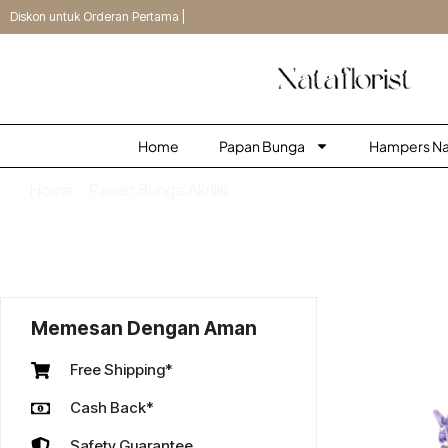
Diskon untuk Orderan Pertama |
Home
Papan Bunga
Hampers Nat
Home
/
Papan Bunga Akrilik
/ Papan Akrilik Kubah Meda
Memesan Dengan Aman
Free Shipping*
Cash Back*
Safety Guarantee